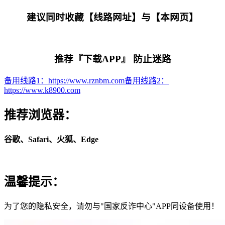
建议同时收藏【线路网址】与【本网页】
推荐『下载APP』 防止迷路
备用线路
1
：
https://www.rznbm.com
备用线路
2
：
https://www.k8900.com
推荐浏览器：
谷歌、Safari、火狐、Edge
温馨提示：
为了您的隐私安全，请勿与"国家反诈中心"APP同设备使用！