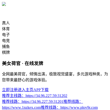
真人
体育
电子
电竞
捕鱼
棋牌
美女荷官 · 在线发牌
全网最美荷官，倾情出演，极致视觉盛宴，多元游戏种类，为
您带来最舒心的游戏体验。
立即注册
进入主页
APP下载
推荐主线路：
https://34.96.227.59:31202
推荐线路：
https://34.96.227.59:31201
推荐线路：
https://www.1nzkex.com
推荐线路：
https://www.plov9r.com