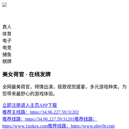
真人
体育
电子
电竞
捕鱼
棋牌
美女荷官 · 在线发牌
全网最美荷官，倾情出演，极致视觉盛宴，多元游戏种类，为
您带来最舒心的游戏体验。
立即注册
进入主页
APP下载
推荐主线路：
https://34.96.227.59:31202
推荐线路：
https://34.96.227.59:31201
推荐线路：
https://www.1nzkex.com
推荐线路：
https://www.plov9r.com