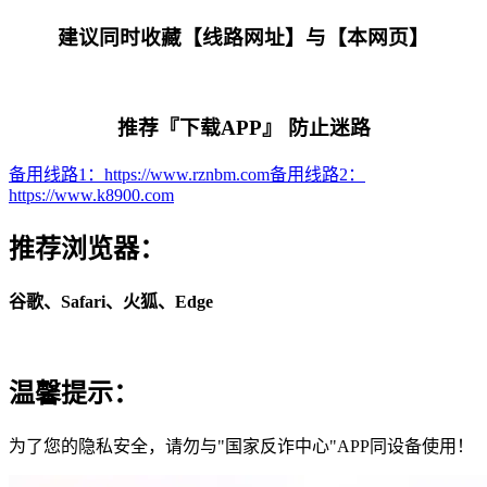
建议同时收藏【线路网址】与【本网页】
推荐『下载APP』 防止迷路
备用线路
1
：
https://www.rznbm.com
备用线路
2
：
https://www.k8900.com
推荐浏览器：
谷歌、Safari、火狐、Edge
温馨提示：
为了您的隐私安全，请勿与"国家反诈中心"APP同设备使用！