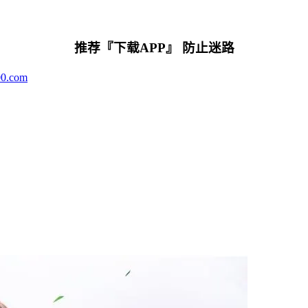
推荐『下载APP』 防止迷路
00.com