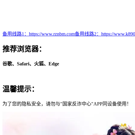
备用线路
1
：
https://www.rznbm.com
备用线路
2
：
https://www.k89
推荐浏览器：
谷歌、Safari、火狐、Edge
温馨提示：
为了您的隐私安全，请勿与"国家反诈中心"APP同设备使用！