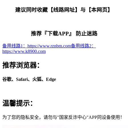
建议同时收藏【线路网址】与【本网页】
推荐『下载APP』 防止迷路
备用线路
1
：
https://www.rznbm.com
备用线路
2
：
https://www.k8900.com
推荐浏览器：
谷歌、Safari、火狐、Edge
温馨提示：
为了您的隐私安全，请勿与"国家反诈中心"APP同设备使用！