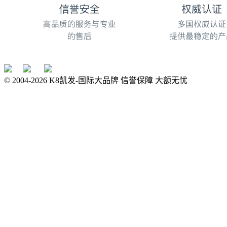
© 2004-
2026
K8凯发-国际大品牌 信誉保障 大额无忧