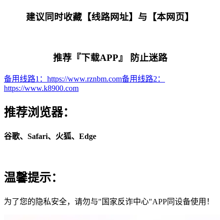
建议同时收藏【线路网址】与【本网页】
推荐『下载APP』 防止迷路
备用线路
1
：
https://www.rznbm.com
备用线路
2
：
https://www.k8900.com
推荐浏览器：
谷歌、Safari、火狐、Edge
温馨提示：
为了您的隐私安全，请勿与"国家反诈中心"APP同设备使用！