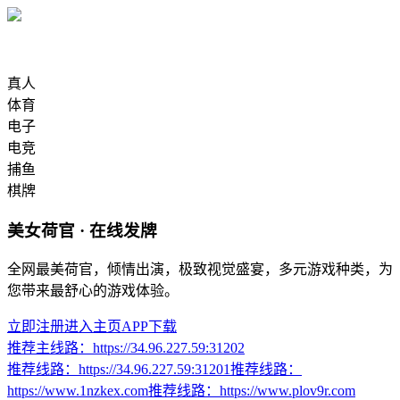
真人
体育
电子
电竞
捕鱼
棋牌
美女荷官 · 在线发牌
全网最美荷官，倾情出演，极致视觉盛宴，多元游戏种类，为
您带来最舒心的游戏体验。
立即注册
进入主页
APP下载
推荐主线路：
https://34.96.227.59:31202
推荐线路：
https://34.96.227.59:31201
推荐线路：
https://www.1nzkex.com
推荐线路：
https://www.plov9r.com