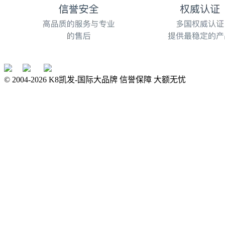
© 2004-
2026
K8凯发-国际大品牌 信誉保障 大额无忧