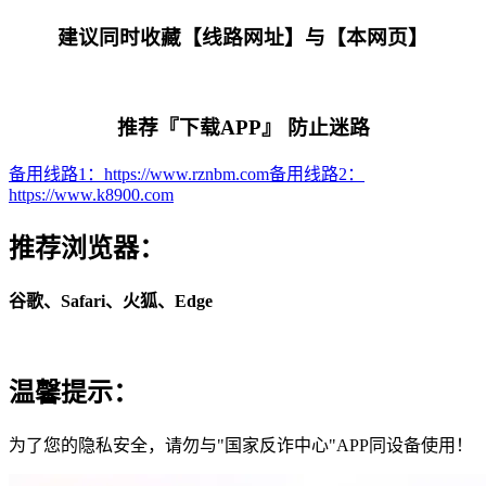
建议同时收藏【线路网址】与【本网页】
推荐『下载APP』 防止迷路
备用线路
1
：
https://www.rznbm.com
备用线路
2
：
https://www.k8900.com
推荐浏览器：
谷歌、Safari、火狐、Edge
温馨提示：
为了您的隐私安全，请勿与"国家反诈中心"APP同设备使用！