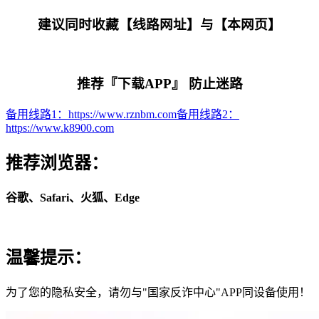
建议同时收藏【线路网址】与【本网页】
推荐『下载APP』 防止迷路
备用线路
1
：
https://www.rznbm.com
备用线路
2
：
https://www.k8900.com
推荐浏览器：
谷歌、Safari、火狐、Edge
温馨提示：
为了您的隐私安全，请勿与"国家反诈中心"APP同设备使用！