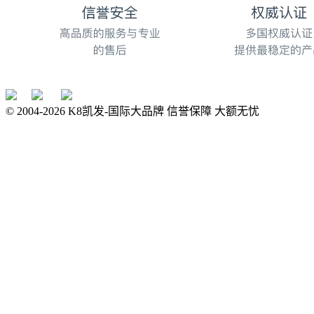
© 2004-
2026
K8凯发-国际大品牌 信誉保障 大额无忧