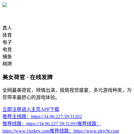
真人
体育
电子
电竞
捕鱼
棋牌
美女荷官 · 在线发牌
全网最美荷官，倾情出演，极致视觉盛宴，多元游戏种类，为
您带来最舒心的游戏体验。
立即注册
进入主页
APP下载
推荐主线路：
https://34.96.227.59:31202
推荐线路：
https://34.96.227.59:31201
推荐线路：
https://www.1nzkex.com
推荐线路：
https://www.plov9r.com