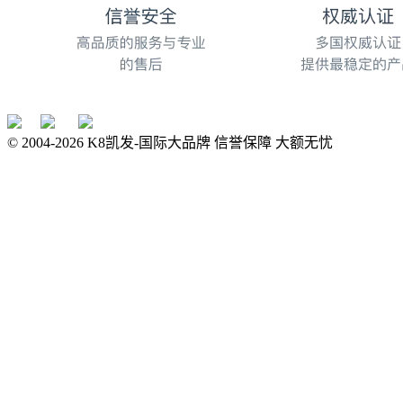
© 2004-
2026
K8凯发-国际大品牌 信誉保障 大额无忧