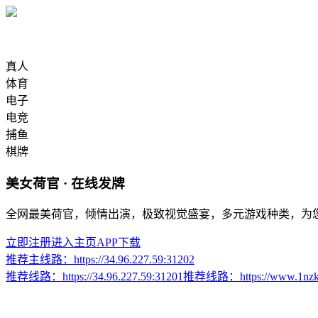
真人
体育
电子
电竞
捕鱼
棋牌
美女荷官 · 在线发牌
全网最美荷官，倾情出演，极致视觉盛宴，多元游戏种类，为
立即注册
进入主页
APP下载
推荐主线路：
https://34.96.227.59:31202
推荐线路：
https://34.96.227.59:31201
推荐线路：
https://www.1nz