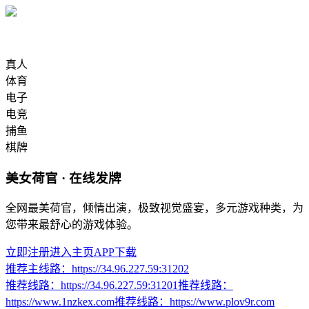
真人
体育
电子
电竞
捕鱼
棋牌
美女荷官 · 在线发牌
全网最美荷官，倾情出演，极致视觉盛宴，多元游戏种类，为
您带来最舒心的游戏体验。
立即注册
进入主页
APP下载
推荐主线路：
https://34.96.227.59:31202
推荐线路：
https://34.96.227.59:31201
推荐线路：
https://www.1nzkex.com
推荐线路：
https://www.plov9r.com