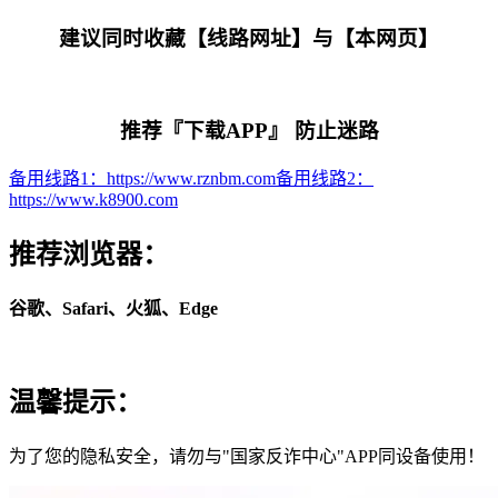
建议同时收藏【线路网址】与【本网页】
推荐『下载APP』 防止迷路
备用线路
1
：
https://www.rznbm.com
备用线路
2
：
https://www.k8900.com
推荐浏览器：
谷歌、Safari、火狐、Edge
温馨提示：
为了您的隐私安全，请勿与"国家反诈中心"APP同设备使用！