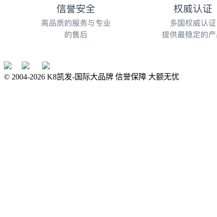
© 2004-
2026
K8凯发-国际大品牌 信誉保障 大额无忧