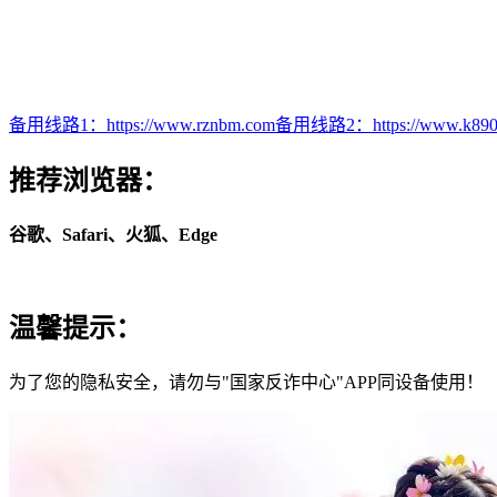
备用线路
1
：
https://www.rznbm.com
备用线路
2
：
https://www.k89
推荐浏览器：
谷歌、Safari、火狐、Edge
温馨提示：
为了您的隐私安全，请勿与"国家反诈中心"APP同设备使用！