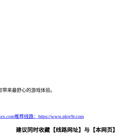
您带来最舒心的游戏体验。
kex.com
推荐线路：
https://www.plov9r.com
建议同时收藏【线路网址】与【本网页】