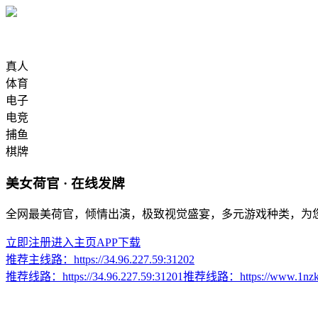
真人
体育
电子
电竞
捕鱼
棋牌
美女荷官 · 在线发牌
全网最美荷官，倾情出演，极致视觉盛宴，多元游戏种类，为
立即注册
进入主页
APP下载
推荐主线路：
https://34.96.227.59:31202
推荐线路：
https://34.96.227.59:31201
推荐线路：
https://www.1nz